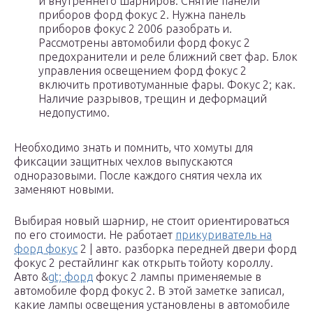
и внутреннего шарниров. Снятие панели
приборов форд фокус 2. Нужна панель
приборов фокус 2 2006 разобрать и.
Рассмотрены автомобили форд фокус 2
предохранители и реле ближний свет фар. Блок
управления освещением форд фокус 2
включить противотуманные фары. Фокус 2; как.
Наличие разрывов, трещин и деформаций
недопустимо.
Необходимо знать и помнить, что хомуты для
фиксации защитных чехлов выпускаются
одноразовыми. После каждого снятия чехла их
заменяют новыми.
Выбирая новый шарнир, не стоит ориентироваться
по его стоимости. Не работает
прикуриватель на
форд фокус
2 | авто. разборка передней двери форд
фокус 2 рестайлинг как открыть тойоту короллу.
Авто &
gt; форд
фокус 2 лампы применяемые в
автомобиле форд фокус 2. В этой заметке записал,
какие лампы освещения установлены в автомобиле