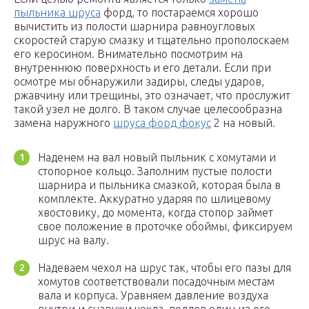
пыльника шруса
форд, то постараемся хорошо
вычистить из полости шарнира равноугловых
скоростей старую смазку и тщательно прополоскаем
его керосином. Внимательно посмотрим на
внутреннюю поверхность и его детали. Если при
осмотре мы обнаружили задиры, следы ударов,
ржавчину или трещины, это означает, что прослужит
такой узел не долго. В таком случае целесообразна
замена наружного
шруса форд фокус
2 на новый.
Наденем на вал новый пыльник с хомутами и
стопорное кольцо. Заполним пустые полости
шарнира и пыльника смазкой, которая была в
комплекте. Аккуратно ударяя по шлицевому
хвостовику, до момента, когда стопор займет
свое положение в проточке обоймы, фиксируем
шрус на валу.
Надеваем чехол на шрус так, чтобы его пазы для
хомутов соответствовали посадочным местам
вала и корпуса. Уравняем давление воздуха