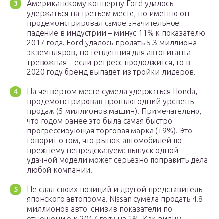
Американскому концерну Ford удалось
удержаться на третьем месте, но именно он
продемонстрировал самое значительное
падение в индустрии – минус 11% к показателю
2017 года. Ford удалось продать 5.3 миллиона
экземпляров, но тенденция для автогиганта
тревожная – если регресс продолжится, то в
2020 году бренд выпадет из тройки лидеров.
На четвёртом месте сумела удержаться Honda,
продемонстрировав прошлогодний уровень
продаж (5 миллионов машин). Примечательно,
что годом ранее это была самая быстро
прогрессирующая торговая марка (+9%). Это
говорит о том, что рынок автомобилей по-
прежнему непредсказуем: выпуск одной
удачной модели может серьёзно поправить дела
любой компании.
Не сдал своих позиций и другой представитель
японского автопрома. Nissan сумела продать 4.8
миллионов авто, снизив показатели по
отношению к 2017 году на 2%. Как видим,