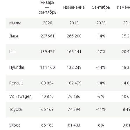
Январь
—
Изменение
Сентябрь
Измен
сентябрь
Марка
2020
2019
2020
201
Лада
227661
265 200
-14%
35 2
Kia
139 477
168 141
-17%
20 4
Hyundai
114 160
132 248
-14%
18 3
Renault
88 054
102 479
-14%
14 0
Volkswagen
70 870
76 186
-7%
10 6
Toyota
66 169
74 394
-11%
8 4
Skoda
65 163
61 483
6%
9 6