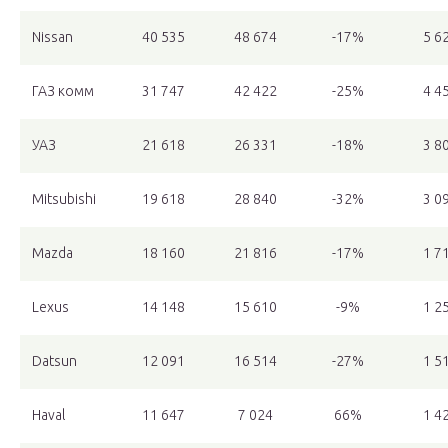
Nissan
40 535
48 674
-17%
5 6
ГАЗ комм
31 747
42 422
-25%
4 4
УАЗ
21 618
26 331
-18%
3 8
Mitsubishi
19 618
28 840
-32%
3 0
Mazda
18 160
21 816
-17%
1 7
Lexus
14 148
15 610
-9%
1 2
Datsun
12 091
16 514
-27%
1 5
Haval
11 647
7 024
66%
1 4