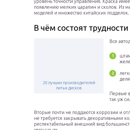
уровень точности управления. Краска имее
появлению мелких царапин и сколов. Из м
моделей и множество китайских подделок.
В чём состоят трудности
Все авто
штам
желе
легк
деля
20 лучших производителей
литых дисков
Первые в
так уж с
Вторые почти не поддаются коррозии и от
не требуется закрывать декоративными кол
респектабельный внешний вид большинств
именно их.