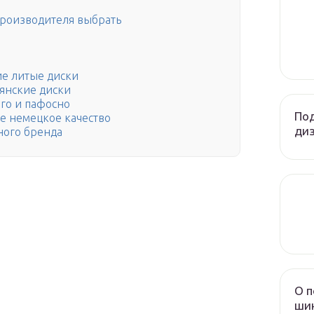
роизводителя выбрать
е литые диски
ьянские диски
ого и пафосно
По
ое немецкое качество
диз
ного бренда
О п
шин