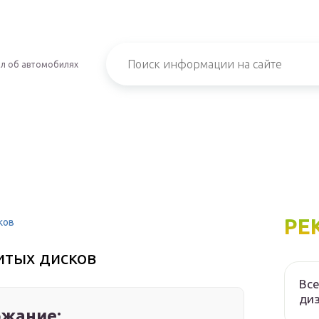
л об автомобилях
РЕ
ков
итых дисков
Все
диз
жание: