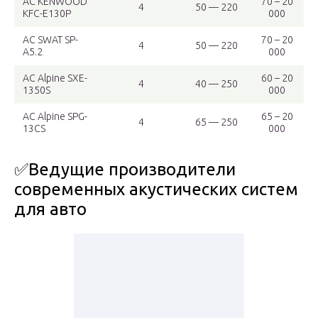
АС KENWOOD
70 – 20
4
50 — 220
KFC-E130P
000
АС SWAT SP-
70 – 20
4
50 — 220
A5.2
000
АС Alpine SXE-
60 – 20
4
40 — 250
1350S
000
АС Alpine SPG-
65 – 20
4
65 — 250
13CS
000
✅Ведущие производители
современных акустических систем
для авто