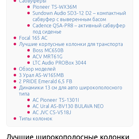
Сабвуферы
Pioneer TS-WX36M
Sundown Audio SD3-12 D2 – компактный
сабвуфер с выверенным басом
Cadence QSA-PR8 – активный сабвуфер
под сиденье
Focal 165 AC
Лучшие корпусные колонки для транспорта
Boss MC650B
ACV MRT61G
LTC Audio PROBox 3044
Обзор моделей
3 Урал AS-W165MB
2 PRIDE Emerald 6,5 FB
Динамики 13 см для авто широкополосного
типа
АС Pioneer TS-1301I
АС Ural AS-BV130 BULAVA NEO
АС JVC CS-V518J
Типы колонок
Лучшие широкополосные колонки