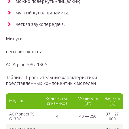
можно повернуть «пищалки»;
мягкий купол динамика;
четкая звукопередача.
Минусы
цена высоковата.
АС Alpine SPG-13CS
Таблица. Сравнительные характеристики
представленных компонентных моделей
Количество
Мощность
Частота
Модель
динамиков
(Вт)
(Гц)
АС Pioneer TS-
37 – 27
4
40 — 250
G130C
000